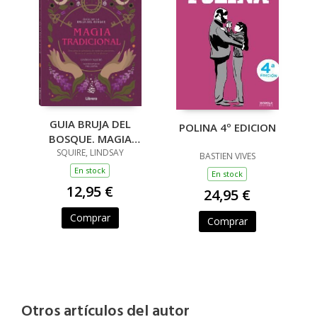
GUIA BRUJA DEL
POLINA 4º EDICION
BOSQUE. MAGIA
TRADICIONAL
SQUIRE, LINDSAY
BASTIEN VIVES
En stock
En stock
12,95 €
24,95 €
Comprar
Comprar
Otros artículos del autor