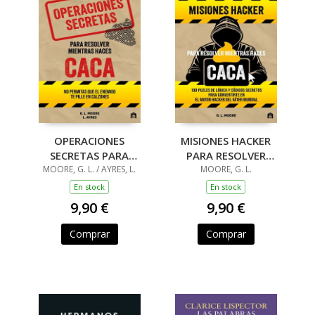
OPERACIONES
MISIONES HACKER
SECRETAS PARA
PARA RESOLVER
RESOLVER MIENTRAS
MOORE, G. L. / AYRES, L.
MIENTRAS HACES
MOORE, G. L.
HACES CACA
CACA
En stock
En stock
9,90 €
9,90 €
Comprar
Comprar