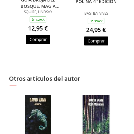
POLINA 4º EDICION
BOSQUE. MAGIA
TRADICIONAL
SQUIRE, LINDSAY
BASTIEN VIVES
En stock
En stock
12,95 €
24,95 €
Comprar
Comprar
Otros artículos del autor