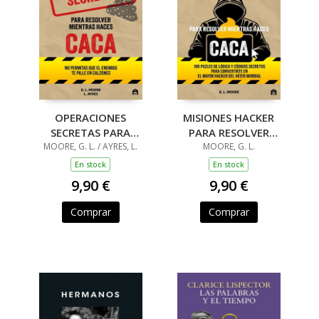
OPERACIONES
MISIONES HACKER
SECRETAS PARA
PARA RESOLVER
RESOLVER MIENTRAS
MOORE, G. L. / AYRES, L.
MIENTRAS HACES
MOORE, G. L.
HACES CACA
CACA
En stock
En stock
9,90 €
9,90 €
Comprar
Comprar