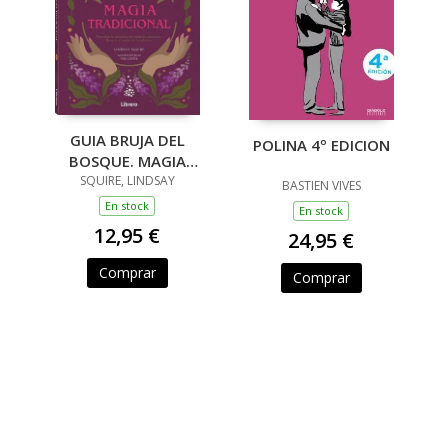
GUIA BRUJA DEL
POLINA 4º EDICION
BOSQUE. MAGIA
TRADICIONAL
SQUIRE, LINDSAY
BASTIEN VIVES
En stock
En stock
12,95 €
24,95 €
Comprar
Comprar