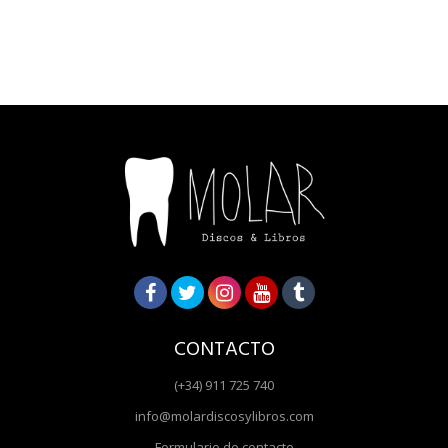
CONTACTO
(+34) 911 725 740
info@molardiscosylibros.com
Formulario de contacto