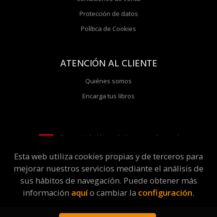
Protección de datos
Política de Cookies
ATENCIÓN AL CLIENTE
Quiénes somos
Encarga tus libros
Esta actividad ha recibido una ayuda para la
modernización de librerías de la Comunidad de
Madrid correspondiente al año 2025
Esta web utiliza cookies propias y de terceros para
mejorar nuestros servicios mediante el análisis de
sus hábitos de navegación. Puede obtener más
2026 ©
Molar Discos y Libros
. Todos los Derechos
información
aquí
o cambiar la
configuración
.
Reservados |
Grupo Trevenque