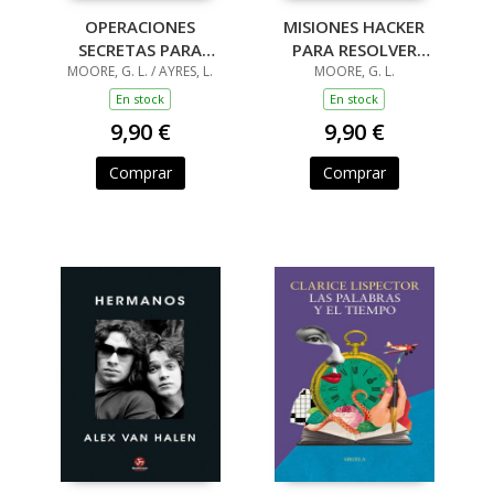
OPERACIONES
MISIONES HACKER
SECRETAS PARA
PARA RESOLVER
RESOLVER MIENTRAS
MOORE, G. L. / AYRES, L.
MIENTRAS HACES
MOORE, G. L.
HACES CACA
CACA
En stock
En stock
9,90 €
9,90 €
Comprar
Comprar