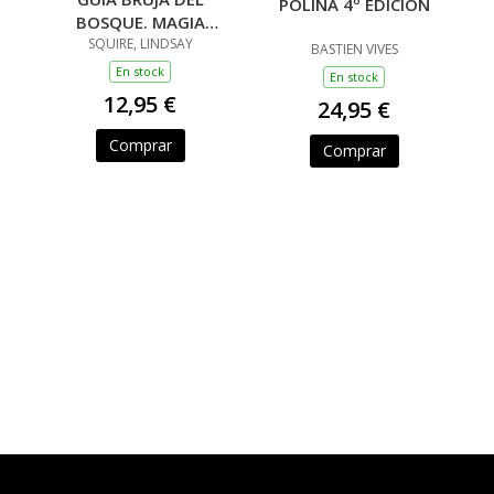
POLINA 4º EDICION
BOSQUE. MAGIA
TRADICIONAL
SQUIRE, LINDSAY
BASTIEN VIVES
En stock
En stock
12,95 €
24,95 €
Comprar
Comprar