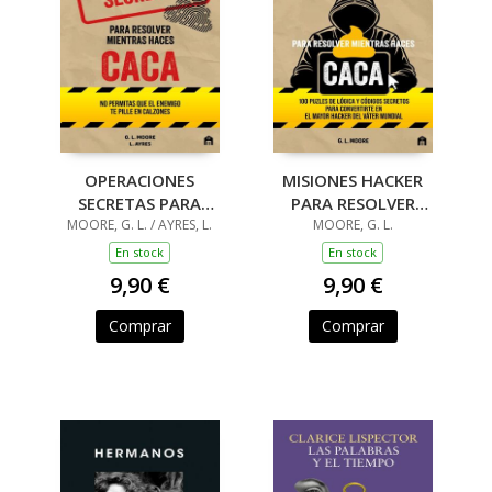
OPERACIONES
MISIONES HACKER
SECRETAS PARA
PARA RESOLVER
RESOLVER MIENTRAS
MOORE, G. L. / AYRES, L.
MIENTRAS HACES
MOORE, G. L.
HACES CACA
CACA
En stock
En stock
9,90 €
9,90 €
Comprar
Comprar