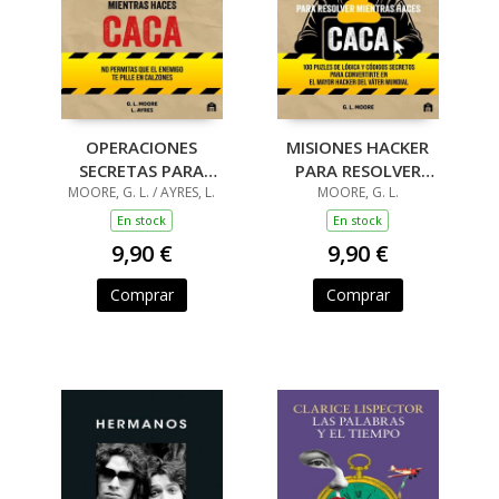
OPERACIONES
MISIONES HACKER
SECRETAS PARA
PARA RESOLVER
RESOLVER MIENTRAS
MOORE, G. L. / AYRES, L.
MIENTRAS HACES
MOORE, G. L.
HACES CACA
CACA
En stock
En stock
9,90 €
9,90 €
Comprar
Comprar