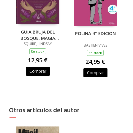
GUIA BRUJA DEL
POLINA 4º EDICION
BOSQUE. MAGIA
TRADICIONAL
SQUIRE, LINDSAY
BASTIEN VIVES
En stock
En stock
12,95 €
24,95 €
Comprar
Comprar
Otros artículos del autor