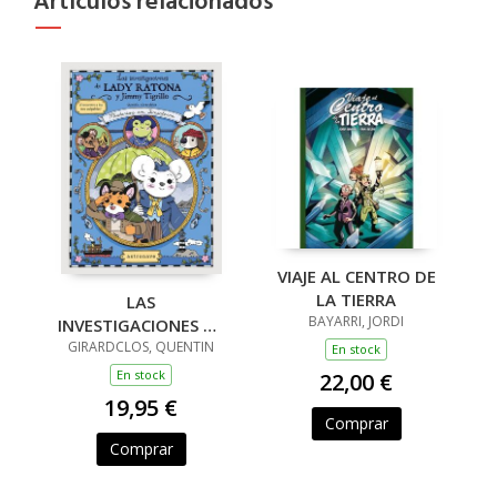
Artículos relacionados
VIAJE AL CENTRO DE
LA TIERRA
LAS
BAYARRI, JORDI
INVESTIGACIONES DE
GIRARDCLOS, QUENTIN
LADY RATONA Y
En stock
JIMMY TIGRILLO
En stock
22,00 €
19,95 €
Comprar
Comprar