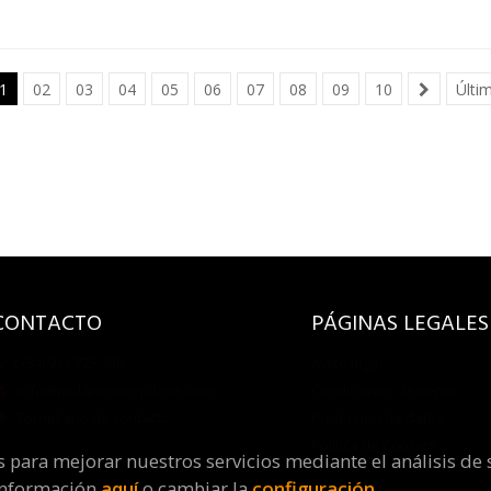
1
02
03
04
05
06
07
08
09
10
Últi
CONTACTO
PÁGINAS LEGALES
(+34) 911 725 740
Aviso legal
info@molardiscosylibros.com
Condiciones de venta
Formulario de contacto
Protección de datos
Política de Cookies
os para mejorar nuestros servicios mediante el análisis de 
información
aquí
o cambiar la
configuración
.