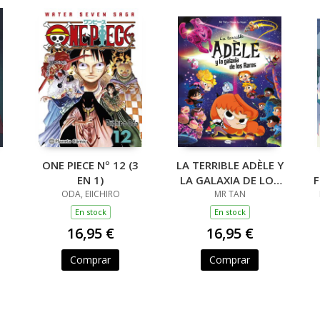
ONE PIECE Nº 12 (3
LA TERRIBLE ADÈLE Y
EN 1)
LA GALAXIA DE LOS
F
ODA, EIICHIRO
RAROS
MR TAN
En stock
En stock
16,95 €
16,95 €
Comprar
Comprar