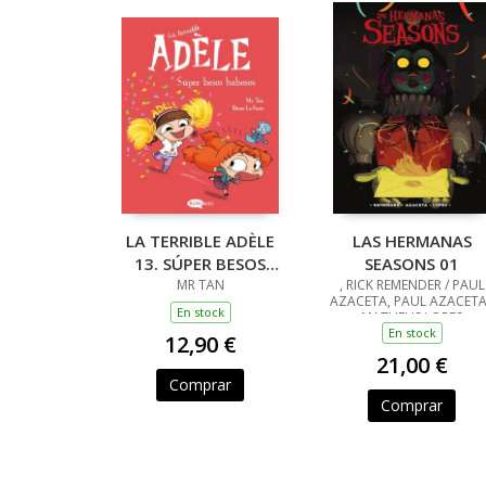
LA TERRIBLE ADÈLE
LAS HERMANAS
13. SÚPER BESOS
SEASONS 01
BABOSOS
MR TAN
, RICK REMENDER / PAUL
AZACETA, PAUL AZACETA
En stock
MATHEUS LOPES
En stock
12,90 €
21,00 €
Comprar
Comprar