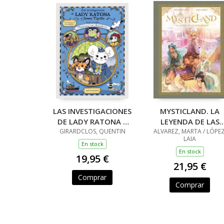
LAS INVESTIGACIONES
MYSTICLAND. LA
DE LADY RATONA Y
LEYENDA DE LAS
GIRARDCLOS, QUENTIN
JIMMY TIGRILLO
ALVAREZ, MARTA / LÓPEZ
CINCO REINAS
LAIA
En stock
En stock
19,95 €
21,95 €
Comprar
Comprar