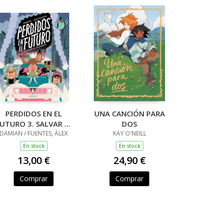
PERDIDOS EN EL
UNA CANCIÓN PARA
UTURO 3. SALVAR EL
DOS
DAMIAN / FUENTES, ÀLEX
PLANETA
KAY O'NEILL
En stock
En stock
13,00 €
24,90 €
Comprar
Comprar