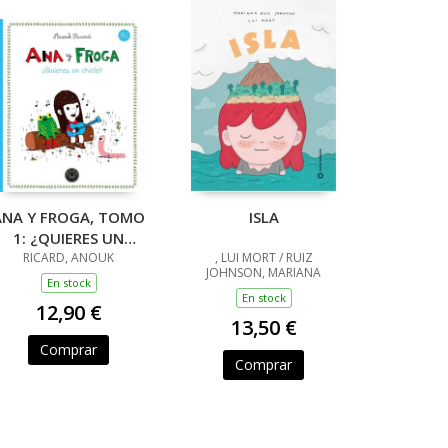
ANA Y FROGA, TOMO
ISLA
1: ¿QUIERES UN
CHICLE? (NUEVA
RICARD, ANOUK
, LUI MORT / RUIZ
JOHNSON, MARIANA
EDICIÓN)
En stock
En stock
12,90 €
13,50 €
Comprar
Comprar