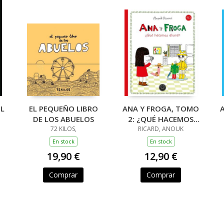
EL
EL PEQUEÑO LIBRO
ANA Y FROGA, TOMO
DE LOS ABUELOS
2: ¿QUÉ HACEMOS
72 KILOS,
AHORA? (NUEVA
RICARD, ANOUK
EDICIÓN)
En stock
En stock
19,90 €
12,90 €
Comprar
Comprar