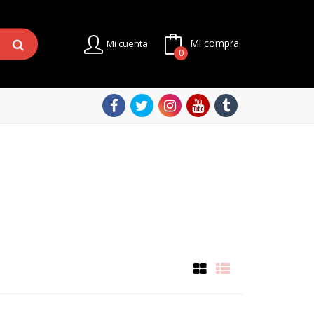
Mi compra
Mi cuenta
0