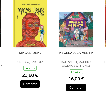
MALAS IDEAS
ABUELA A LA VENTA
JUNCOSA, CARLOTA
BALTSCHEIT, MARTIN /
L
 /
WELLMANN, THOMAS
En stock
En stock
23,90 €
16,00 €
Comprar
Comprar