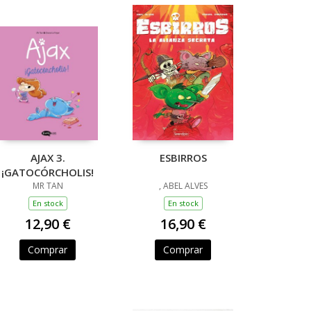
AJAX 3.
ESBIRROS
¡GATOCÓRCHOLIS!
MR TAN
, ABEL ALVES
En stock
En stock
12,90 €
16,90 €
Comprar
Comprar