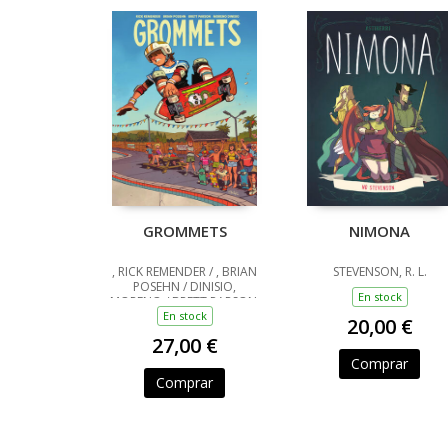
GROMMETS
NIMONA
, RICK REMENDER / , BRIAN
STEVENSON, R. L.
POSEHN / DINISIO,
En stock
MORENO / BRETT PARSON,
En stock
20,00 €
27,00 €
Comprar
Comprar