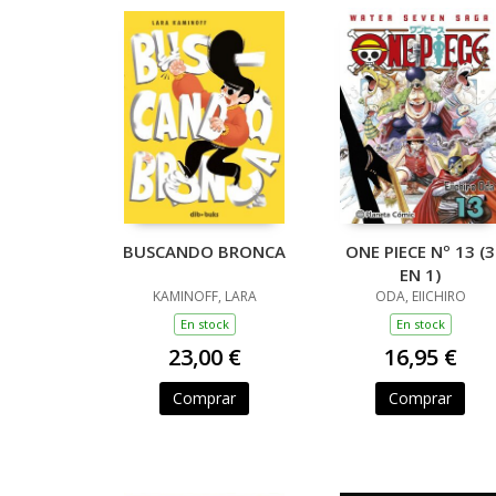
BUSCANDO BRONCA
ONE PIECE Nº 13 (3
EN 1)
KAMINOFF, LARA
ODA, EIICHIRO
En stock
En stock
23,00 €
16,95 €
Comprar
Comprar