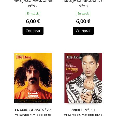
MAS JAZZ MAGAZINE
MÁS JAZZ MAGAZINE
Nº52
Nº53
En stock
En stock
6,00 €
6,00 €
Comprar
Comprar
FRANK ZAPPA Nº27
PRINCE Nº 30.
CUADERNO EFE EME
CUADERNOS EFE EME