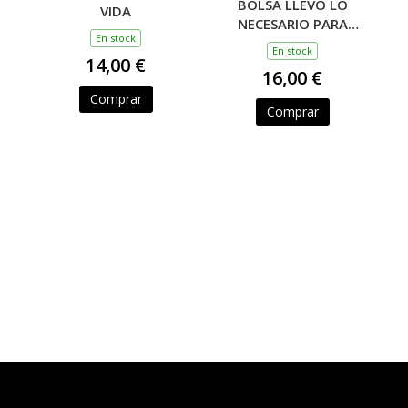
BOLSA LLEVO LO
VIDA
NECESARIO PARA
En stock
ATRAVESAR EL
En stock
14,00 €
ABISMO
16,00 €
Comprar
Comprar