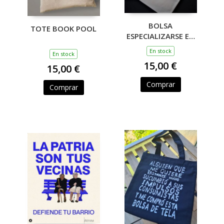
BOLSA
TOTE BOOK POOL
ESPECIALIZARSE EN
DESARROLLAR LA
En stock
En stock
FANTASÍA
15,00 €
15,00 €
Comprar
Comprar