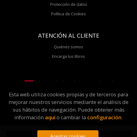
Protección de datos
Política de Cookies
ATENCIÓN AL CLIENTE
Quiénes somos
Encarga tus libros
Esta actividad ha recibido una ayuda para la
modernización de librerías de la Comunidad de
Madrid correspondiente al año 2025
Esta web utiliza cookies propias y de terceros para
mejorar nuestros servicios mediante el análisis de
sus hábitos de navegación. Puede obtener más
2026 ©
Molar Discos y Libros
. Todos los Derechos
información
aquí
o cambiar la
configuración
.
Reservados |
Grupo Trevenque
Aceptar cookies