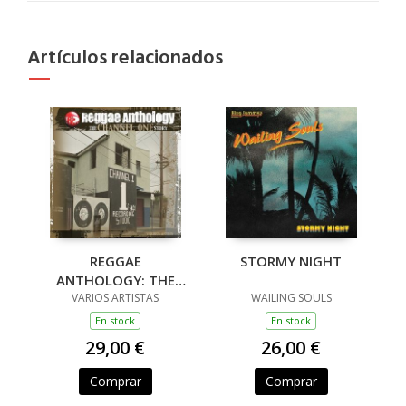
Artículos relacionados
REGGAE
STORMY NIGHT
ANTHOLOGY: THE
CHANNEL ONE STORY
VARIOS ARTISTAS
WAILING SOULS
(3LP)
En stock
En stock
29,00 €
26,00 €
Comprar
Comprar