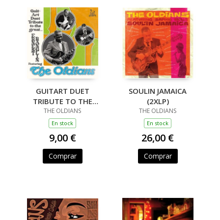
GUITART DUET
SOULIN JAMAICA
TRIBUTE TO THE
(2XLP)
GREAT ERNEST
THE OLDIANS
THE OLDIANS
RANGLIN 7"
En stock
En stock
9,00 €
26,00 €
Comprar
Comprar