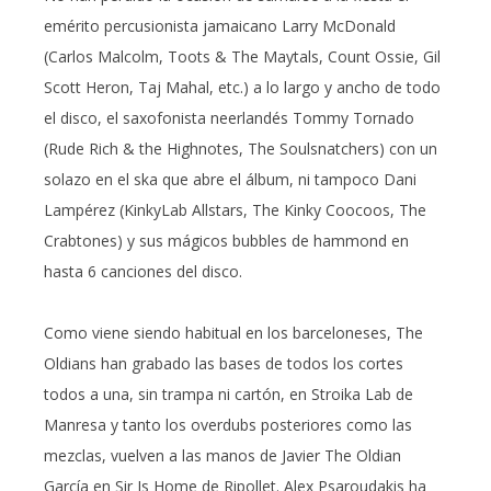
emérito percusionista jamaicano Larry McDonald
(Carlos Malcolm, Toots & The Maytals, Count Ossie, Gil
Scott Heron, Taj Mahal, etc.) a lo largo y ancho de todo
el disco, el saxofonista neerlandés Tommy Tornado
(Rude Rich & the Highnotes, The Soulsnatchers) con un
solazo en el ska que abre el álbum, ni tampoco Dani
Lampérez (KinkyLab Allstars, The Kinky Coocoos, The
Crabtones) y sus mágicos bubbles de hammond en
hasta 6 canciones del disco.
Como viene siendo habitual en los barceloneses, The
Oldians han grabado las bases de todos los cortes
todos a una, sin trampa ni cartón, en Stroika Lab de
Manresa y tanto los overdubs posteriores como las
mezclas, vuelven a las manos de Javier The Oldian
García en Sir Js Home de Ripollet. Alex Psaroudakis ha