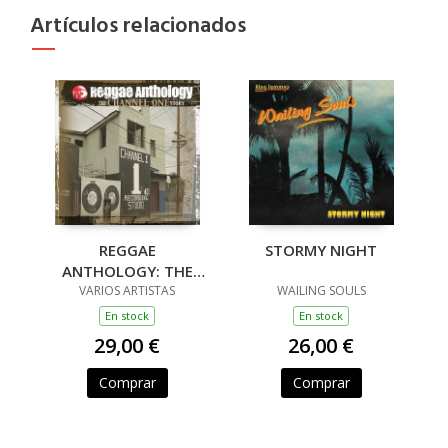
Artículos relacionados
REGGAE
STORMY NIGHT
ANTHOLOGY: THE
CHANNEL ONE STORY
VARIOS ARTISTAS
WAILING SOULS
(3LP)
En stock
En stock
29,00 €
26,00 €
Comprar
Comprar