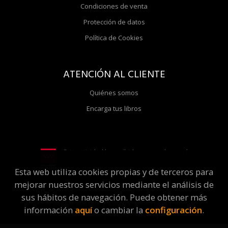
Condiciones de venta
Protección de datos
Política de Cookies
ATENCIÓN AL CLIENTE
Quiénes somos
Encarga tus libros
Esta actividad ha recibido una ayuda para la
modernización de librerías de la Comunidad de
Madrid correspondiente al año 2025
Esta web utiliza cookies propias y de terceros para
mejorar nuestros servicios mediante el análisis de
sus hábitos de navegación. Puede obtener más
2026 ©
Molar Discos y Libros
. Todos los Derechos
información
aquí
o cambiar la
configuración
.
Reservados |
Grupo Trevenque